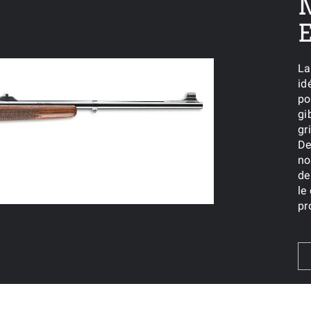
M
La
id
po
gi
gr
De
no
de
le
pr