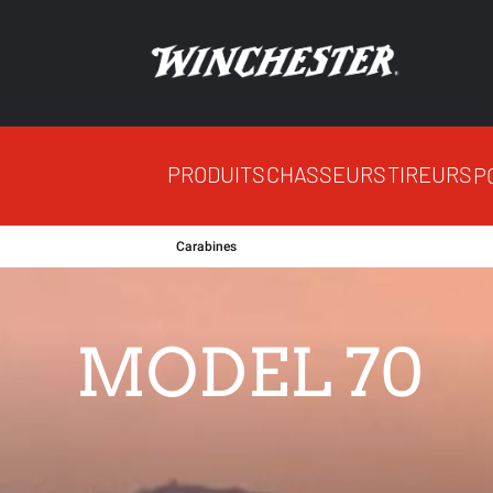
PRODUITS
CHASSEURS
TIREURS
P
Carabines
MODEL 70