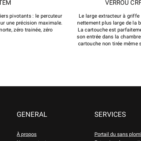
STEM
VERROU CRF
ers pivotants : le percuteur
Le large extracteur à griff
pour une précision maximale.
nettement plus large de la b
morte, zéro trainée, zéro
La cartouche est parfaiteme
son entrée dans la chambre.
cartouche non tirée même si
GENERAL
SERVICES
À propos
Portail du sans plom