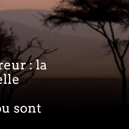
eur : la
elle
ou sont