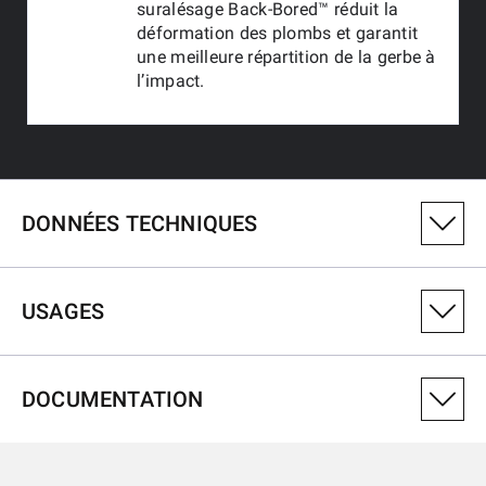
suralésage Back-Bored™ réduit la
déformation des plombs et garantit
une meilleure répartition de la gerbe à
l’impact.
DONNÉES TECHNIQUES
NUMÉRO DE VARIANTE DU PRODUIT
USAGES
511309292
CALIBRE
DOCUMENTATION
12-89
USAGES
TYPE DE BANDE
Ventilated