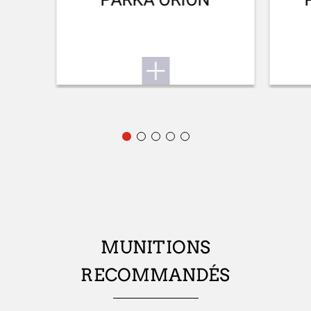
VISÉE ARRIÈRE
No Sight
VISÉE AVANT
Fibre optic
BUSC RÉGLABLE
Non
CROSSE (D/G)
Ambidextrous
TYPE DE CROSSE
MUNITIONS
Straight stock
RECOMMANDÉS
FINITION CROSSE ET GARDE-MAIN
Mosgh