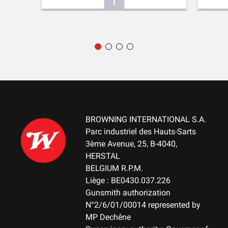
ACCESSOIRES LIVRÉS
Gun lock - choke tubes (1/4-13/4) - flat choke wrench - sling
swivels - spacer
EMBALLAGE
Cardboard box
MONTAGE
No mount
BROWNING INTERNATIONAL S.A.
Parc industriel des Hauts-Sarts
POIDS (KG)
3ème Avenue, 25, B-4040,
3.10
HERSTAL
BELGIUM R.P.M.
REMARQUE
Liège : BE0430.037.226
NA
Gunsmith authorization
N°2/6/01/00014 represented by
MATIÈRE DE CARCASSE
MP Dechêne
Aluminum