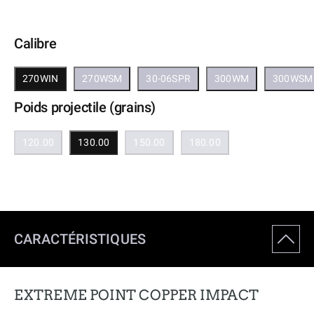
Calibre
270WIN
270WSM
30-06SPR
300WM
300WSM
Poids projectile (grains)
120.00
130.00
150.00
180.00
CARACTÉRISTIQUES
EXTREME POINT COPPER IMPACT