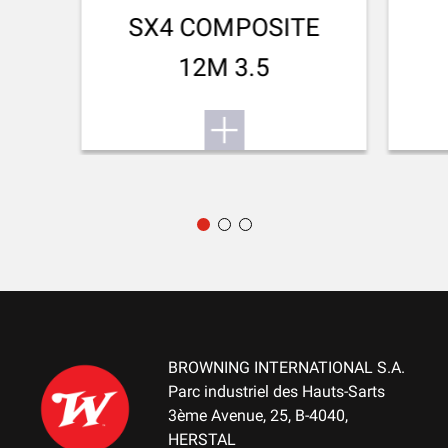
RÉSISTANT À LA PERFORATION
SX4 COMPOSITE
Non
12M 3.5
RESPIRANT
Non
SÉCHAGE RAPIDE
Non
SILENCIEUX
Non
TISSU STRETCH
Non
BROWNING INTERNATIONAL S.A.
Parc industriel des Hauts-Sarts
3ème Avenue, 25, B-4040,
HERSTAL