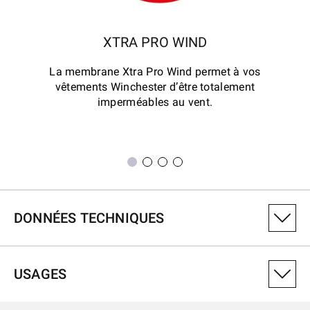
XTRA PRO WIND
La membrane Xtra Pro Wind permet à vos
vêtements Winchester d’être totalement
imperméables au vent.
DONNÉES TECHNIQUES
NUMÉRO DE VARIANTE DU PRODUIT
USAGES
6041005801