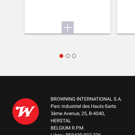
Cardboard box
POIDS (KG)
2.00
REMARQUE
NA
MATIÈRE DE CARCASSE
Composite
CHARGEUR
DBM-Drop Box Magazine
BROWNING INTERNATIONAL S.A.
CAPACITÉ MAXIMALE CHARGEUR
Parc industriel des Hauts-Sarts
10+1
3ème Avenue, 25, B-4040,
HERSTAL
TYPE DE DÉTENTE
BELGIUM R.P.M.
Hunting fixed