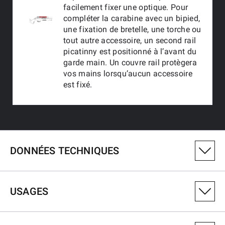
facilement fixer une optique. Pour
compléter la carabine avec un bipied,
une fixation de bretelle, une torche ou
tout autre accessoire, un second rail
picatinny est positionné à l’avant du
garde main. Un couvre rail protègera
vos mains lorsqu’aucun accessoire
est fixé.
DONNÉES TECHNIQUES
NUMÉRO DE VARIANTE DU PRODUIT
USAGES
521134102
CALIBRE