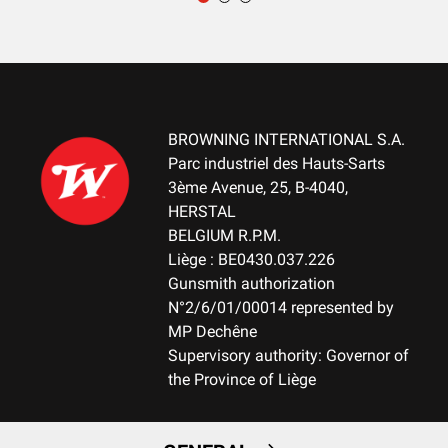
MATIÈRE DE CARCASSE
Steel
CHARGEUR
DBM-Drop Box Magazine
BROWNING INTERNATIONAL S.A.
Parc industriel des Hauts-Sarts
CAPACITÉ MAXIMALE CHARGEUR
3ème Avenue, 25, B-4040,
10+1
HERSTAL
BELGIUM R.P.M.
TYPE DE DÉTENTE
Liège : BE0430.037.226
Adjustable
Gunsmith authorization
N°2/6/01/00014 represented by
MÉCHANISME (D/G)
MP Dechêne
Right handed
Supervisory authority: Governor of
the Province of Liège
SURETÉ
2 positions safety