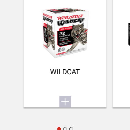
SYSTÈME DE PLAQUE DE COUCHE
Product specific
TYPE DE GARDE-MAIN
NA
ACCESSOIRES LIVRÉS
Owner's manual (Picatiny rail+screws, click on comb and
longer butt plate inside the box)
WILDCAT
EMBALLAGE
Cardboard box
POIDS (KG)
3.00
REMARQUE
NA