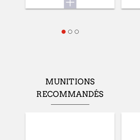
LONGUEUR DE CROSSE
343mm
MATIÈRE CROSSE ET GARDE-MAIN
Flat Dark Earth
PALM SWELL
Oui
PENTE AU BUSC (MM)
MUNITIONS
22mm
RECOMMANDÉS
PENTE AU TALON (MM)
22mm
PLAQUE DE COUCHE
NA