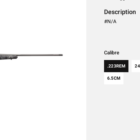
Description
#N/A
Calibre
.223REM
2
6.5CM