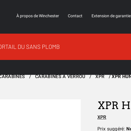
À propos de Winchester
Contact
Extension de garantie
ORTAIL DU SANS PLOMB
CARABINES
CARABINES À VERROU
XPR
XPR HU
XPR 
XPR
Prix suggéré:
N