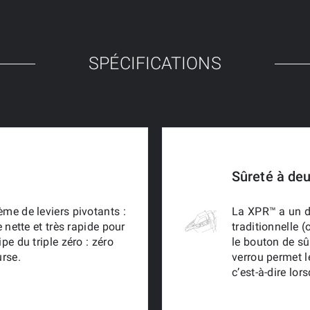
SPÉCIFICATIONS
Sûreté à deu
me de leviers pivotants :
La XPR™ a un d
e nette et très rapide pour
traditionnelle (
pe du triple zéro : zéro
le bouton de sû
urse.
verrou permet 
c’est-à-dire lor