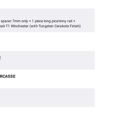
spacer 7mm only + 1 piece long picatinny rail +
eak T1 Winchester (with Tungsten Cerakote Finish)
E
ARCASSE