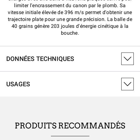
limiter l'encrassement du canon par le plomb. Sa
vitesse initiale élevée de 396 m/s permet d'obtenir une
trajectoire plate pour une grande précision. La balle de
40 grains génère 203 joules d'énergie cinétique à la
bouche.
DONNÉES TECHNIQUES
NUMÉRO DE VARIANTE DU PRODUIT
USAGES
CX22LRSS1
CALIBRE
22LR
PRODUITS RECOMMANDÉS
POIDS PROJECTILE (GRAINS)
40.00