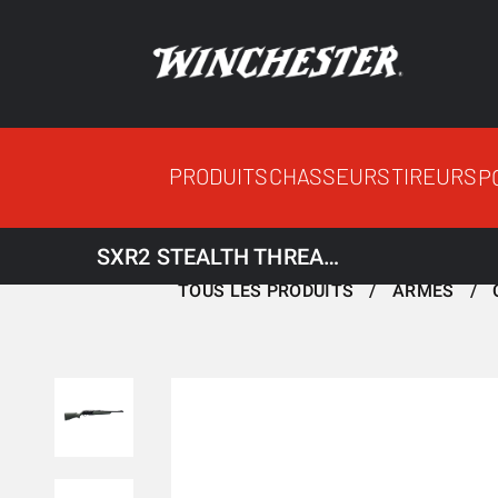
PRODUITS
CHASSEURS
TIREURS
P
SXR2 STEALTH THREADED
TOUS LES PRODUITS
ARMES