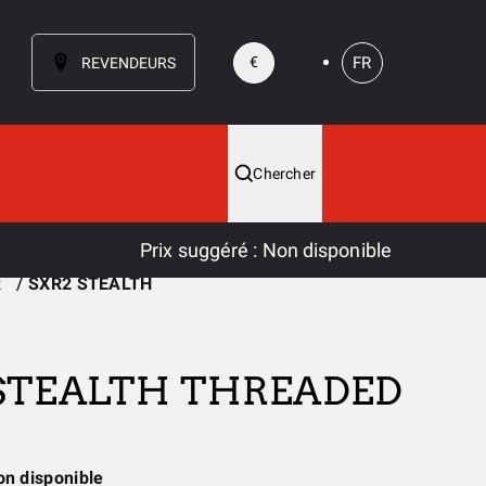
FR
€
REVENDEURS
Chercher
Prix suggéré
:
Non disponible
R
SXR2 STEALTH
 STEALTH THREADED
on disponible