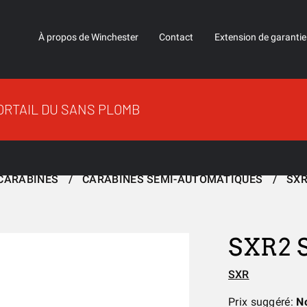
À propos de Winchester
Contact
Extension de garantie
ORTAIL DU SANS PLOMB
CARABINES
CARABINES SEMI-AUTOMATIQUES
SX
SXR2
SXR
Prix suggéré:
N